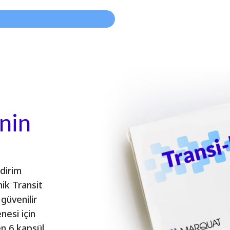
nin
ndirim
ik Transit
güvenilir
nesi için
en 6 kapsül