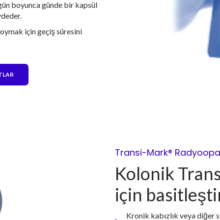
gün boyunca günde bir kapsül
ydeder.
koymak için geçiş süresini
ATLAR
Transi-Mark® Radyoopak 
Kolonik Trans
için basitleşt
Kronik kabızlık veya diğer 