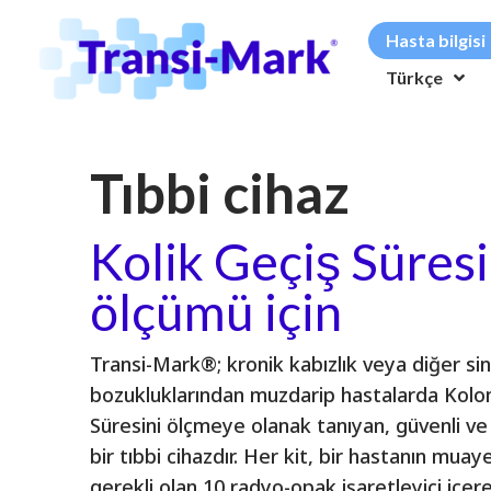
Hasta bilgisi
Türkçe
Tıbbi cihaz
Kolik Geçiş Süresi
ölçümü için
Transi-Mark®; kronik kabızlık veya diğer si
bozukluklarından muzdarip hastalarda Kolon
Süresini ölçmeye olanak tanıyan, güvenli ve 
bir tıbbi cihazdır. Her kit, bir hastanın muaye
gerekli olan 10 radyo-opak işaretleyici içer