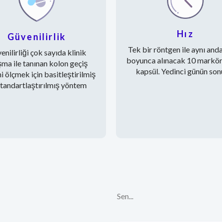
Hız
Güvenilirlik
Tek bir röntgen ile aynı and
enilirliği çok sayıda klinik
boyunca alınacak 10 markör
şma ile tanınan kolon geçiş
kapsül. Yedinci günün son
ni ölçmek için basitleştirilmiş
standartlaştırılmış yöntem
Sen...