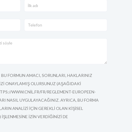
 BU FORMUN AMACI, SORUNLARI, HAKLARINIZ
NIZI ONAYLAMIŞ OLURSUNUZ (AŞAĞIDAKI
PS://WWW.CNIL.FR/FR/REGLEMENT-EUROPEEN-
ARI NASIL UYGULAYACAĞINIZ. AYRICA, BU FORMA
ARIN ANALIZI IÇIN GEREKLI OLAN KIŞISEL
) IŞLENMESINE IZIN VERDIĞINIZI DE