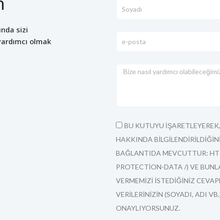
n
ında sizi
 yardımcı olmak
BU KUTUYU IŞARETLEYEREK,
HAKKINDA BILGILENDIRILDIĞI
BAĞLANTIDA MEVCUTTUR: HTT
PROTECTION-DATA /) VE BUNL
VERMEMIZI ISTEDIĞINIZ CEVAPL
VERILERINIZIN (SOYADI, ADI VB.
ONAYLIYORSUNUZ.