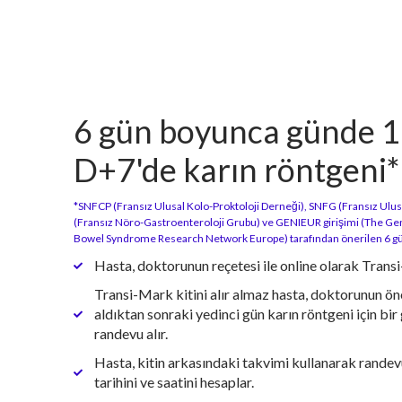
6 gün boyunca günde 1
D+7'de karın röntgeni*
*SNFCP (Fransız Ulusal Kolo-Proktoloji Derneği), SNFG (Fransız Ulu
(Fransız Nöro-Gastroenteroloji Grubu) ve GENIEUR girişimi (The Gene
Bowel Syndrome Research Network Europe) tarafından önerilen 6 gü
Hasta, doktorunun reçetesi ile online olarak Transi
Transi-Mark kitini alır almaz hasta, doktorunun öne
aldıktan sonraki yedinci gün karın röntgeni için b
randevu alır.
Hasta, kitin arkasındaki takvimi kullanarak randev
tarihini ve saatini hesaplar.