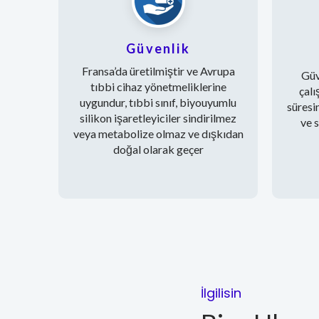
Güvenlik
Fransa’da üretilmiştir ve Avrupa
Güv
tıbbi cihaz yönetmeliklerine
çalı
uygundur, tıbbi sınıf, biyouyumlu
süresi
silikon işaretleyiciler sindirilmez
ve 
veya metabolize olmaz ve dışkıdan
doğal olarak geçer
İlgilisin