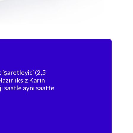
şaretleyici (2,5
azırlıksız Karın
ı saatle aynı saatte